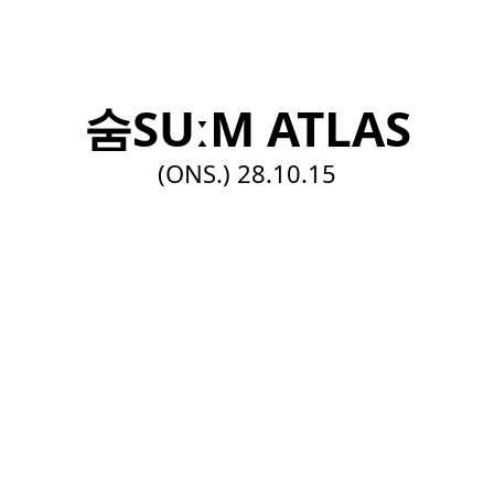
EN
숨SUːM ATLAS
(ONS.)
28.10.15