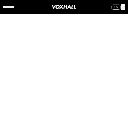
EN
OM PART
– EN DEL AF VOXHALL
VoxHall har etableret en mindre scene, PART, som er placeret i
VoxHalls eksisterende bar- og loungeområde.