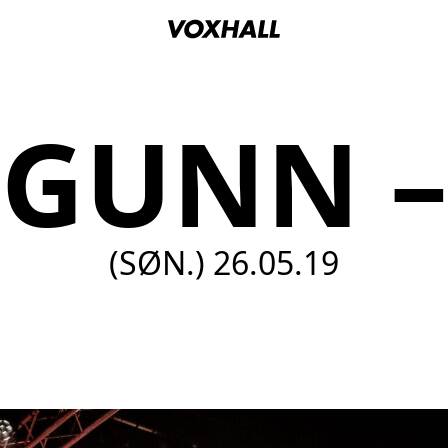
 GUNN –
(SØN.)
26.05.19