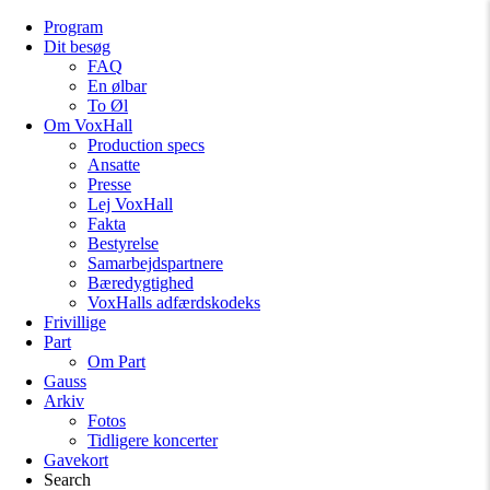
Program
Dit besøg
FAQ
En ølbar
To Øl
Om VoxHall
Production specs
Ansatte
Presse
Lej VoxHall
Fakta
Bestyrelse
Samarbejdspartnere
Bæredygtighed
VoxHalls adfærdskodeks
Frivillige
Part
Om Part
Gauss
Arkiv
Fotos
Tidligere koncerter
Gavekort
Search