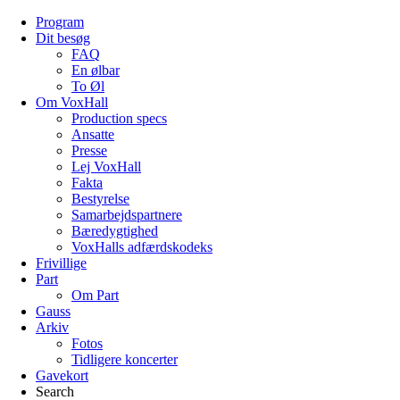
Program
Dit besøg
FAQ
En ølbar
To Øl
Om VoxHall
Production specs
Ansatte
Presse
Lej VoxHall
Fakta
Bestyrelse
Samarbejdspartnere
Bæredygtighed
VoxHalls adfærdskodeks
Frivillige
Part
Om Part
Gauss
Arkiv
Fotos
Tidligere koncerter
Gavekort
Search