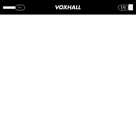
EN
DINOSAUR JR.
VOXHALL
(TORS.)
10.11.16