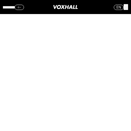
EN
LOVE SHOP
VOXHALL
(TORS.)
17.03.16