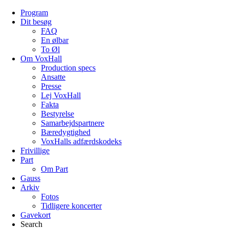
Program
Dit besøg
FAQ
En ølbar
To Øl
Om VoxHall
Production specs
Ansatte
Presse
Lej VoxHall
Fakta
Bestyrelse
Samarbejdspartnere
Bæredygtighed
VoxHalls adfærdskodeks
Frivillige
Part
Om Part
Gauss
Arkiv
Fotos
Tidligere koncerter
Gavekort
Search