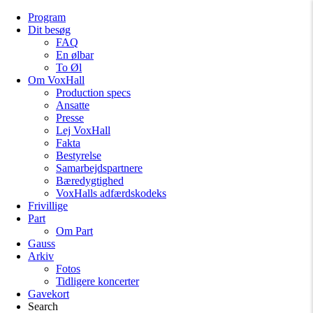
Program
Dit besøg
FAQ
En ølbar
To Øl
Om VoxHall
Production specs
Ansatte
Presse
Lej VoxHall
Fakta
Bestyrelse
Samarbejdspartnere
Bæredygtighed
VoxHalls adfærdskodeks
Frivillige
Part
Om Part
Gauss
Arkiv
Fotos
Tidligere koncerter
Gavekort
Search