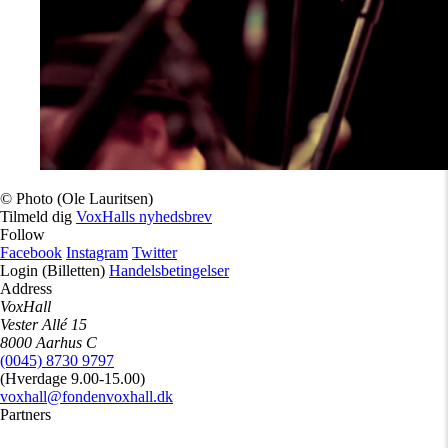
© Photo (Ole Lauritsen)
Tilmeld dig
VoxHalls nyhedsbrev
Follow
Facebook
Instagram
Twitter
Login (Billetten)
Handelsbetingelser
Address
VoxHall
Vester Allé 15
8000 Aarhus C
(0045) 8730 9797
(Hverdage 9.00-15.00)
voxhall@fondenvoxhall.dk
Partners