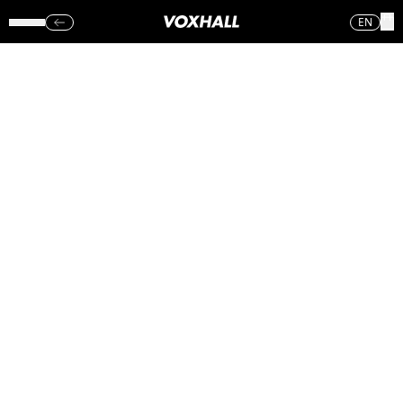
EN
TALIB KWELI +
NIKO IS VOXHALL
(LØR.)
10.11.18