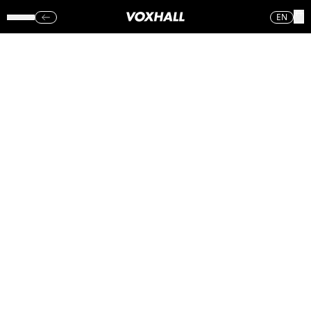
EN
THE MIDNIGHT
VOXHALL
(LØR.)
26.10.19