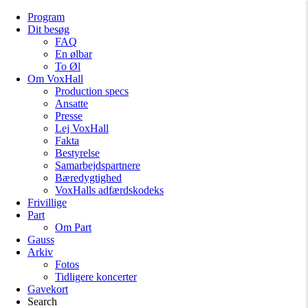
Program
Dit besøg
FAQ
En ølbar
To Øl
Om VoxHall
Production specs
Ansatte
Presse
Lej VoxHall
Fakta
Bestyrelse
Samarbejdspartnere
Bæredygtighed
VoxHalls adfærdskodeks
Frivillige
Part
Om Part
Gauss
Arkiv
Fotos
Tidligere koncerter
Gavekort
Search