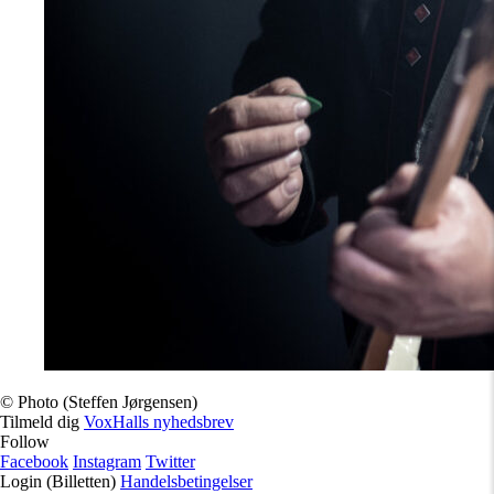
© Photo (Steffen Jørgensen)
Tilmeld dig
VoxHalls nyhedsbrev
Follow
Facebook
Instagram
Twitter
Login (Billetten)
Handelsbetingelser