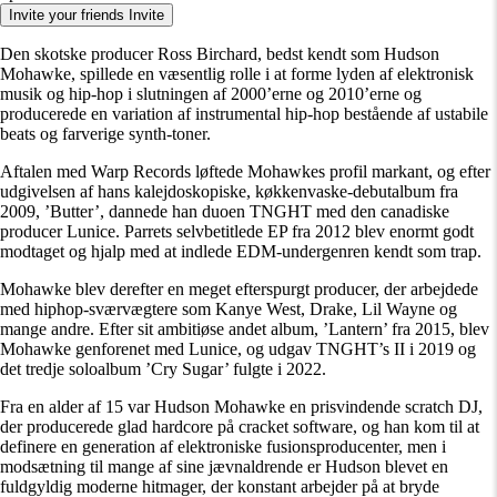
Invite your friends
Invite
Den skotske producer Ross Birchard, bedst kendt som Hudson
Mohawke, spillede en væsentlig rolle i at forme lyden af elektronisk
musik og hip-hop i slutningen af 2000’erne og 2010’erne og
producerede en variation af instrumental hip-hop bestående af ustabile
beats og farverige synth-toner.
Aftalen med Warp Records løftede Mohawkes profil markant, og efter
udgivelsen af hans kalejdoskopiske, køkkenvaske-debutalbum fra
2009, ’Butter’, dannede han duoen TNGHT med den canadiske
producer Lunice. Parrets selvbetitlede EP fra 2012 blev enormt godt
modtaget og hjalp med at indlede EDM-undergenren kendt som trap.
Mohawke blev derefter en meget efterspurgt producer, der arbejdede
med hiphop-sværvægtere som Kanye West, Drake, Lil Wayne og
mange andre. Efter sit ambitiøse andet album, ’Lantern’ fra 2015, blev
Mohawke genforenet med Lunice, og udgav TNGHT’s II i 2019 og
det tredje soloalbum ’Cry Sugar’ fulgte i 2022.
Fra en alder af 15 var Hudson Mohawke en prisvindende scratch DJ,
der producerede glad hardcore på cracket software, og han kom til at
definere en generation af elektroniske fusionsproducenter, men i
modsætning til mange af sine jævnaldrende er Hudson blevet en
fuldgyldig moderne hitmager, der konstant arbejder på at bryde