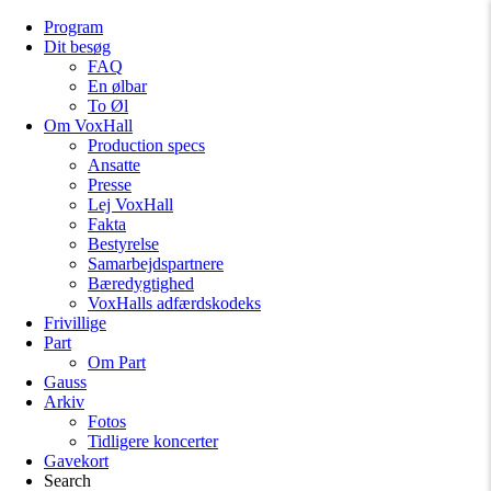
Program
Dit besøg
FAQ
En ølbar
To Øl
Om VoxHall
Production specs
Ansatte
Presse
Lej VoxHall
Fakta
Bestyrelse
Samarbejdspartnere
Bæredygtighed
VoxHalls adfærdskodeks
Frivillige
Part
Om Part
Gauss
Arkiv
Fotos
Tidligere koncerter
Gavekort
Search